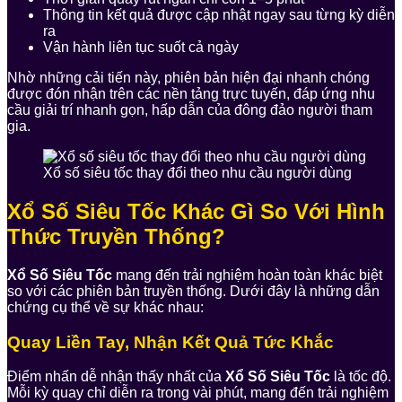
Thông tin kết quả được cập nhật ngay sau từng kỳ diễn
ra
Vận hành liên tục suốt cả ngày
Nhờ những cải tiến này, phiên bản hiện đại nhanh chóng
được đón nhận trên các nền tảng trực tuyến, đáp ứng nhu
cầu giải trí nhanh gọn, hấp dẫn của đông đảo người tham
gia.
Xổ số siêu tốc thay đổi theo nhu cầu người dùng
Xổ Số Siêu Tốc Khác Gì So Với Hình
Thức Truyền Thống?
Xổ Số Siêu Tốc
mang đến trải nghiệm hoàn toàn khác biệt
so với các phiên bản truyền thống. Dưới đây là những dẫn
chứng cụ thể về sự khác nhau:
Quay Liền Tay, Nhận Kết Quả Tức Khắc
Điểm nhấn dễ nhận thấy nhất của
Xổ Số Siêu Tốc
là tốc độ.
Mỗi kỳ quay chỉ diễn ra trong vài phút, mang đến trải nghiệm