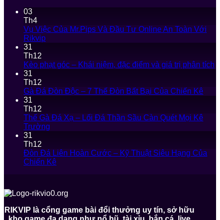
03
Th4
Vụ Việc Của Mr.Pips Và Đầu Tư Online An Toàn Với
Rikvip
31
Th12
Kèo phạt góc – Khái niệm, đặc điểm và giá trị phân tích
31
Th12
Gà Đá Đòn Độc – 7 Thế Đòn Bất Bại Của Chiến Kê
31
Th12
Thế Gà Đá Xạ – Lối Đá Thần Sầu Càn Quét Mọi Kê
Trường
31
Th12
Đòn Đá Liên Hoàn Cước – Kỹ Thuật Siêu Hạng Của
Chiến Kê
RIKVIP là cổng game bài đổi thưởng uy tín, sở hữu
kho game đa dạng như nổ hũ, tài xỉu, bắn cá, live