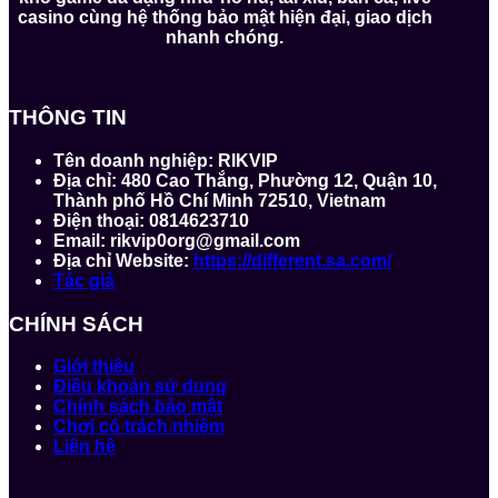
casino cùng hệ thống bảo mật hiện đại, giao dịch
nhanh chóng.
THÔNG TIN
Tên doanh nghiệp: RIKVIP
Địa chỉ:
480 Cao Thắng, Phường 12, Quận 10,
Thành phố Hồ Chí Minh 72510, Vietnam
Điện thoại:
0814623710
Email:
rikvip0org@gmail.com
Địa chỉ Website:
https://different.sa.com/
Tác giả
CHÍNH SÁCH
Giới thiệu
Điều khoản sử dụng
Chính sách bảo mật
Chơi có trách nhiệm
Liên hệ