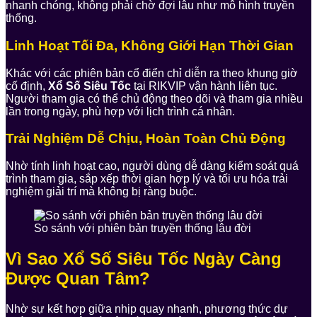
nhanh chóng, không phải chờ đợi lâu như mô hình truyền
thống.
Linh Hoạt Tối Đa, Không Giới Hạn Thời Gian
Khác với các phiên bản cổ điển chỉ diễn ra theo khung giờ
cố định,
Xổ Số Siêu Tốc
tại RIKVIP vận hành liên tục.
Người tham gia có thể chủ động theo dõi và tham gia nhiều
lần trong ngày, phù hợp với lịch trình cá nhân.
Trải Nghiệm Dễ Chịu, Hoàn Toàn Chủ Động
Nhờ tính linh hoạt cao, người dùng dễ dàng kiểm soát quá
trình tham gia, sắp xếp thời gian hợp lý và tối ưu hóa trải
nghiệm giải trí mà không bị ràng buộc.
So sánh với phiên bản truyền thống lâu đời
Vì Sao Xổ Số Siêu Tốc Ngày Càng
Được Quan Tâm?
Nhờ sự kết hợp giữa nhịp quay nhanh, phương thức dự